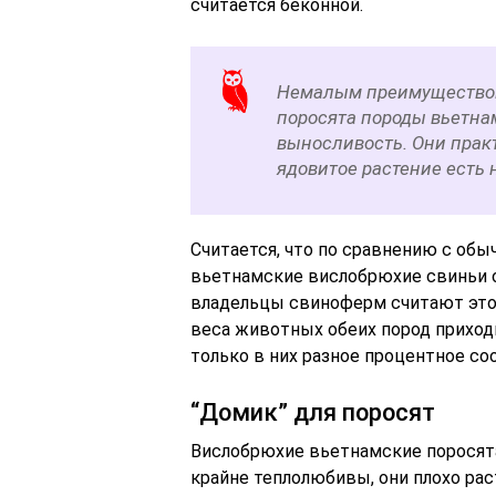
считается беконной.
Немалым преимуществом
поросята породы вьетна
выносливость. Они практ
ядовитое растение есть 
Считается, что по сравнению с об
вьетнамские вислобрюхие свиньи оч
владельцы свиноферм считают это
веса животных обеих пород приход
только в них разное процентное с
“Домик” для поросят
Вислобрюхие вьетнамские поросят
крайне теплолюбивы, они плохо рас