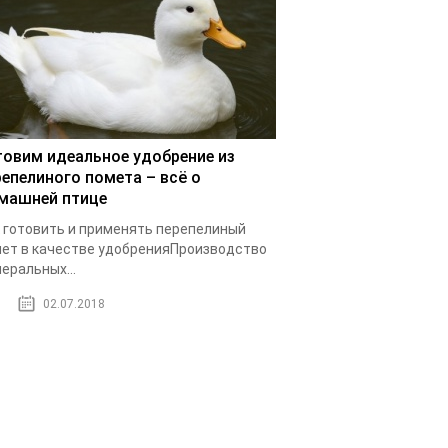
товим идеальное удобрение из
репелиного помета – всё о
машней птице
 готовить и применять перепелиный
ет в качестве удобренияПроизводство
еральных...
02.07.2018