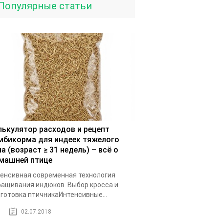
Популярные статьи
лькулятор расходов и рецепт
мбикорма для индеек тяжелого
а (возраст ≥ 31 недель) – всё о
машней птице
енсивная современная технология
ащивания индюков. Выбор кросса и
готовка птичникаИнтенсивные...
02.07.2018