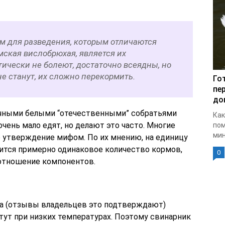
 для разведения, которым отличаются
мская вислобрюхая, является их
ически не болеют, достаточно всеядны, но
не станут, их сложно перекормить.
Го
пе
до
ычными белыми “отечественными” собратьями
Как
ень мало едят, но делают это часто. Многие
пом
мин
 утверждение мифом. По их мнению, на единицу
ится примерно одинаковое количество кормов,
0
оотношение компонентов.
а (отзывы владельцев это подтверждают)
тут при низких температурах. Поэтому свинарник