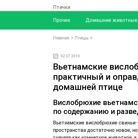
Птички
Прочее
Домашние животные
Главная
Птицы
02.07.2018
Вьетнамские висло
практичный и оправ
домашней птице
Вислобрюхие вьетнамс
по содержанию и разве
Вьетнамские вислобрюхие свиньи –
пространства достаточно новое, н
сначала как комнатное животное, а