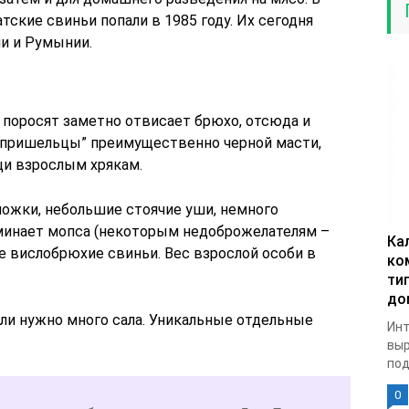
тские свиньи попали в 1985 году. Их сегодня
ии и Румынии.
 поросят заметно отвисает брюхо, отсюда и
 “пришельцы” преимущественно черной масти,
щи взрослым хрякам.
ножки, небольшие стоячие уши, немного
минает мопса (некоторым недоброжелателям –
Ка
е вислобрюхие свиньи. Вес взрослой особи в
ко
тип
до
сли нужно много сала. Уникальные отдельные
Инт
выр
под
0