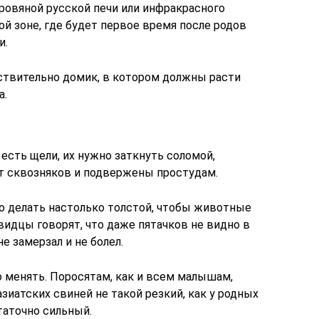
ровяной русской печи или инфракрасного
той зоне, где будет первое время после родов
и.
йствительно домик, в котором должны расти
а.
 есть щели, их нужно заткнуть соломой,
т сквозняков и подвержены простудам.
 делать настолько толстой, чтобы животные
видцы говорят, что даже пятачков не видно в
е замерзал и не болел.
 менять. Поросятам, как и всем малышам,
 азиатских свиней не такой резкий, как у родных
таточно сильный.