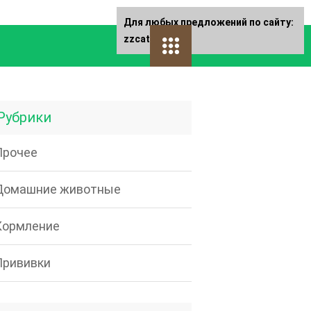
Для любых предложений по сайту:
zzcat@cp9.ru
Рубрики
Прочее
Домашние животные
Кормление
Прививки