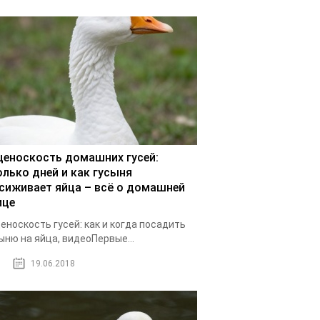
ценоскость домашних гусей:
олько дней и как гусыня
сиживает яйца – всё о домашней
ице
еноскость гусей: как и когда посадить
ыню на яйца, видеоПервые...
19.06.2018