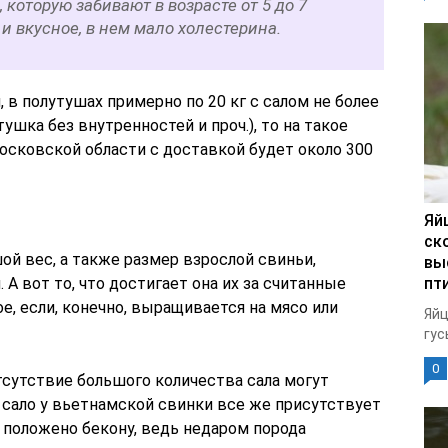
 которую забивают в возрасте от 5 до 7
 и вкусное, в нем мало холестерина.
в полутушах примерно по 20 кг с салом не более
ушка без внутренностей и проч.), то на такое
осковской области с доставкой будет около 300
Яй
ск
й вес, а также размер взрослой свиньи,
вы
 А вот то, что достигает она их за считанные
пт
, если, конечно, выращивается на мясо или
Яйц
гус
0
тсутствие большого количества сала могут
 сало у вьетнамской свинки все же присутствует
и положено бекону, ведь недаром порода