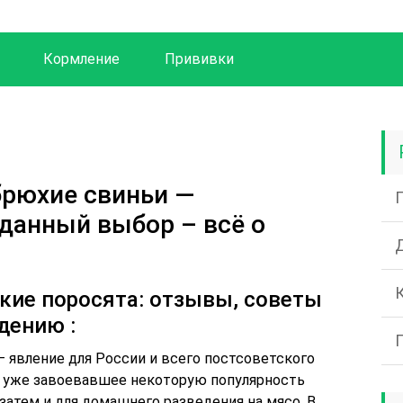
Кормление
Прививки
брюхие свиньи —
данный выбор – всё о
кие поросята: отзывы, советы
дению :
 явление для России и всего постсоветского
о уже завоевавшее некоторую популярность
 затем и для домашнего разведения на мясо. В